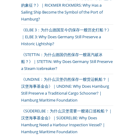
的象征？》｜RICKMER RICKMERS: Why Has a
Sailing Ship Become the Symbol of the Port of
Hamburg?
《ELBE 3：为什么德国至今仍保存一艘历史灯船？》
｜ELBE 3: Why Does Germany Still Preserve a
Historic Lightship?
《STETTIN：为什么德国仍然保存一艘蒸汽破冰
船？》｜STETTIN: Why Does Germany Still Preserve
a Steam Icebreaker?
《UNDINE：为什么汉堡仍然保存一艘货运帆船？｜
汉堡海事基金会》｜UNDINE: Why Does Hamburg
Still Preserve a Traditional Cargo Schooner? |
Hamburg Maritime Foundation
《SÜDERELBE：为什么汉堡需要一艘港口巡检船？｜
汉堡海事基金会》｜SÜDERELBE: Why Does
Hamburg Need a Harbour Inspection Vessel? |
Hamburg Maritime Foundation