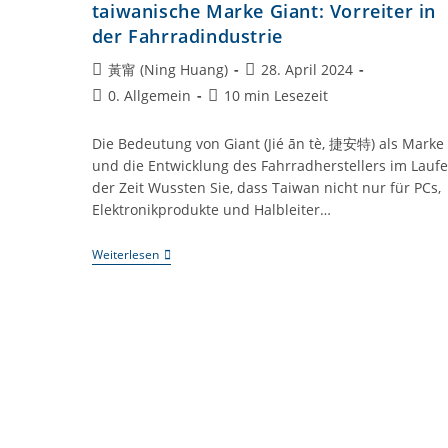
taiwanische Marke Giant: Vorreiter in
der Fahrradindustrie
Beitrags-
Beitrag
黃甯 (Ning Huang)
28. April 2024
Autor:
veröffentlicht:
Beitrags-
Lesedauer:
0. Allgemein
10 min Lesezeit
Kategorie:
Die Bedeutung von Giant (Jié ān tè, 捷安特) als Marke
und die Entwicklung des Fahrradherstellers im Laufe
der Zeit Wussten Sie, dass Taiwan nicht nur für PCs,
Elektronikprodukte und Halbleiter…
Taiwan-
Weiterlesen
Kompetenz:
#013
Die
Taiwanische
Marke
Giant:
Vorreiter
In
Der
Fahrradindustrie