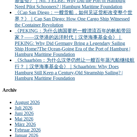
基金会》｜No. 5 ELBE: Why Did the Port of Hamburg
Need Pilot Schooners? | Hamburg Maritime Foundation
《Cap San Diego：一艘货船，如何见证货柜改变整个世
界？》｜Cap San Diego: How One Cargo Ship Witnessed
the Container Revolution
《PEKING：为什么德国要把一艘漂流百年的帆船带回
家？——汉堡港的远洋时代｜汉堡海事基金会》｜
PEKING: Why Did Germany Bring a Legendary Sailing
Ship Home?The Ocean-Going Era of the Port of Hamburg |
Hamburg Maritime Foundation
《Schaarhörn：为什么汉堡仍然让一艘百年蒸汽船继续航
行？｜汉堡海事基金会》｜Schaarhörn: Why Does
Hamburg Still Keep a Century-Old Steamship Sailing? |
Hamburg Maritime Foundation
Archiv
August 2026
Juli 2026
Juni 2026
Mai 2026
März 2026
Februar 2026
Januar 2026