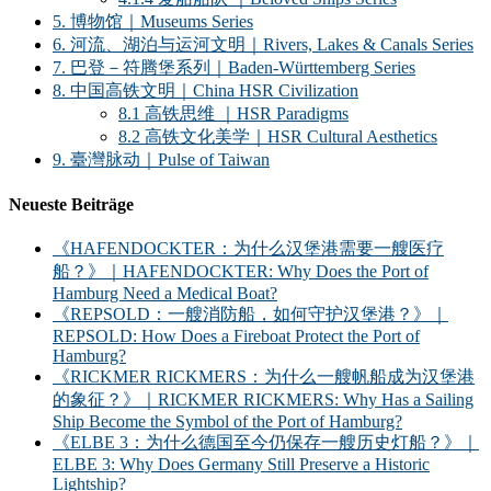
5. 博物馆｜Museums Series
6. 河流、湖泊与运河文明｜Rivers, Lakes & Canals Series
7. 巴登－符腾堡系列｜Baden-Württemberg Series
8. 中国高铁文明｜China HSR Civilization
8.1 高铁思维 ｜HSR Paradigms
8.2 高铁文化美学｜HSR Cultural Aesthetics
9. 臺灣脉动｜Pulse of Taiwan
Neueste Beiträge
《HAFENDOCKTER：为什么汉堡港需要一艘医疗
船？》｜HAFENDOCKTER: Why Does the Port of
Hamburg Need a Medical Boat?
《REPSOLD：一艘消防船，如何守护汉堡港？》｜
REPSOLD: How Does a Fireboat Protect the Port of
Hamburg?
《RICKMER RICKMERS：为什么一艘帆船成为汉堡港
的象征？》｜RICKMER RICKMERS: Why Has a Sailing
Ship Become the Symbol of the Port of Hamburg?
《ELBE 3：为什么德国至今仍保存一艘历史灯船？》｜
ELBE 3: Why Does Germany Still Preserve a Historic
Lightship?