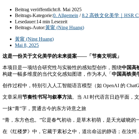
Beitrag veröffentlicht:
8. Mai 2025
Beitrags-Kategorie:
0. Allgemein
/
8.2 高铁文化美学｜HSR Cultur
Lesedauer:
14 min Lesezeit
Beitrags-Autor:
黃甯 (Ning Huang)
黃甯 (Ning Huang)
Mai 8, 2025
这是一份关于文化美学的未来提案——「节奏文明观」
本项目是一项结合研究性与实验性的感知型创作，围绕
中国高
构建一幅多维度的当代文化感知图谱，作为本人「
中国高铁美
创作过程中，特别引入人工智能语言模型（如 OpenAI 的 C
文章采用
节奏性书写与叙事方法
。当 AI 时代语言日趋平面
一抹“青”字，贯通古今的东方诗意之旅
“青，东方色也。”它是春气初动，是草木初萌，是天光破晓的
在《红楼梦》中，它藏于素衫之中，道出命运的静语；在汝州