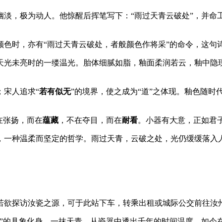
淡，极为动人。他惊醒后挥笔写下：“雨过天青云破处”，并命工
色时，亦有“雨过天青云破处，者般颜色作将采”的命令，这句诗
光未亮时的一缕温光。胎体细腻如脂，釉面柔润若云，釉中隐现“
；宋人追求“
若有似无
”的境界，使之成为“道”之体现。釉色随
在张扬，而在
蕴藏
，不在夺目，而在
耐看
。小器有大意，正如君
，一种温柔而坚定的哲学。雨过天青，云破之处，光仍缓缓落入
若欲探访汝瓷之源，可于此站下车，转乘出租或城际公交前往汝
处”的具象化身。一抹天青，从瓷器中透出千年的时间温度，如今