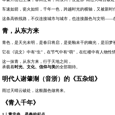
车速如箭，瓷火如炬，千年一色，跨越时光的横轴，又被新时
这条高铁线路，不仅连接城市与城市，也连接颜色与文明——
青，从东方来
青色，是天光未明，是春日将启，是瓷釉未干的幽光，是旧梦
它在《说文》中有“生”，在节气中有“萌”，在红楼中有人物
这一抹青，从东方来，行于天地之间，
承载着
时光、文化、信仰与美
的全部期待。
明代人谢肇淛（音浙）的《五杂俎》
雨过天晴云破处，这般颜色做将来。
《青入千年》
1｜青非色，是春的起点