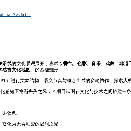
al Aesthetics
铁沿线
的文化景观展开，尝试以
香气
、
色彩
、
音乐
、
戏曲
、
非遗
学感官文化地图
」的基础雏形。
hatGPT）进行文本结构、语义节奏与概念生成的多轮协作，探索
人
，文化感知正逐渐丧失之际，本项目试图在文化与技术之间搭建一
一抹微色。
，它化为天青釉瓷的温润之光。