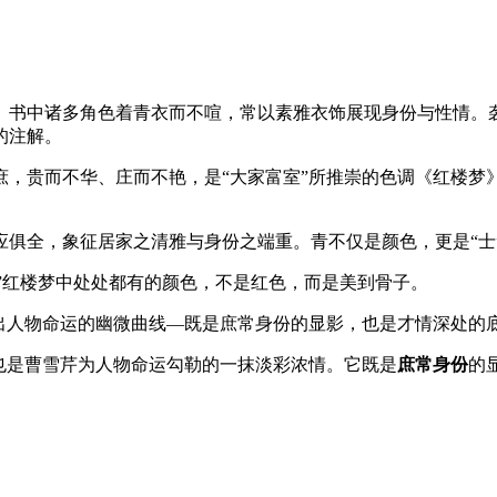
。书中诸多角色着青衣而不喧，常以素雅衣饰展现身份与性情。
的注解。
庶，贵而不华、庄而不艳，是“大家富室”所推崇的色调《红楼梦
俱全，象征居家之清雅与身份之端重。青不仅是颜色，更是“士”
彩”红楼梦中处处都有的颜色，不是红色，而是美到骨子。
出人物命运的幽微曲线—既是庶常身份的显影，也是才情深处的
也是曹雪芹为人物命运勾勒的一抹淡彩浓情。它既是
庶常身份
的