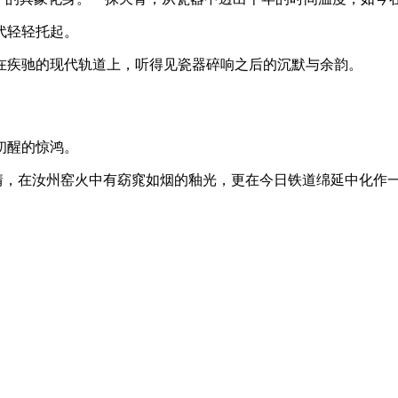
代轻轻托起。
在疾驰的现代轨道上，听得见瓷器碎响之后的沉默与余韵。
初醒的惊鸿。
性情，在汝州窑火中有窈窕如烟的釉光，更在今日铁道绵延中化作