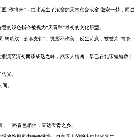
匠“作将来”—由此诞生了汝窑的天青釉瓷
汝窑 徽宗一梦，雨过
意的设色指令被视为“天青釉”最初的文化原型。
蟹爪纹”“芝麻支钉”，微裂不伤美，反生诗意，被誉为“青瓷
时代推演至清初而臻成熟之峰，然宋人精魂，早已在北宋短短数十
子含光。
人间。
州，一路春色相伴，直达天青之乡。
在博物馆橱窗中静静燃烧，也在匠人的炉火中悄然复生。