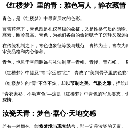
《红楼梦》里的青：雅色写人，静衣藏情
青色，是《红楼梦》中最富层次的色彩。
曹雪芹笔下，青色既是礼仪等级的象征，又是性格气质的隐喻
寡素，幽冷孤高。青色，为她们各自的命运赋予了沉静又深远
在传统礼制之下，青色也象征等级与规范—青衿为士，青衣为
审美品格和内心修养。
青色，也见于空间装饰与礼法制度—青帷、青幔、青布帐，一应
《红楼梦》中提及“青”字远超“红”，青成了“美到骨子里的色
《红楼梦》的“青”不华不炫，却以
节制之美、气韵之雅
，描绘
“青衣素衫，不动声色”—这是《红楼梦》中青色的写意姿态，
深情
。
汝瓷天青：梦色·器心·天地交感
若有一种颜色，能
将梦境与现实结合
，那一定是汝瓷的天青。