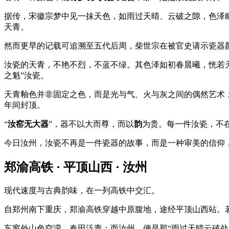
据传，宋徽宗梦中见一抹天色，如雨过天晴、云破之隙，色泽幽
天青
。
然而更早的记载可追溯至五代后周，柴世宗在被官史请示瓷器颜
汝瓷的天青，不艳不烈，不蓝不绿。其色泽如初春晨曦，恍若天
之魁”
汝瓷
。
天青釉色并非固定之色，而是光与气、火与灰之间的偶然艺术
年间封顶。
“
汝窑无大器
”，器不以大而尊，而以
韵
为贵。每一件汝瓷，不
今日汝州，汝瓷不再是一件瓷器的故事，而是一种审美的信仰
郑渝高铁 · 平顶山西 · 汝州
现代速度与古典韵味，在一列高铁中交汇。
自郑州南下重庆，郑渝高铁穿越中原腹地，途经平顶山西站。
车窗外山色空濛，春田泛青；而汝州，便是那“雨过天晴云破