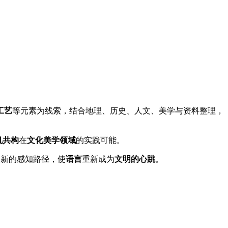
工艺
等元素为线索，结合地理、历史、人文、美学与资料整理，
机共构
在
文化美学领域
的实践可能。
条新的感知路径，使
语言
重新成为
文明的心跳
。