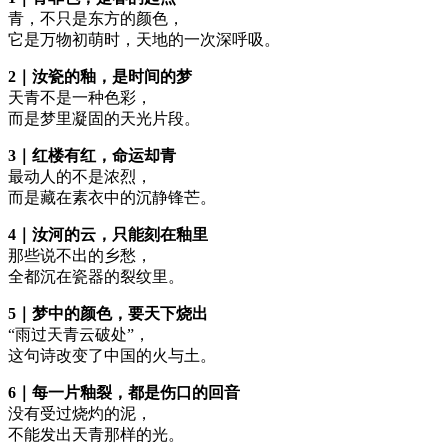
青，不只是东方的颜色，
它是万物初萌时，天地的一次深呼吸。
2｜汝瓷的釉，是时间的梦
天青不是一种色彩，
而是梦里凝固的天光片段。
3｜红楼有红，命运却青
最动人的不是浓烈，
而是藏在素衣中的沉静锋芒。
4｜汝河的云，只能刻在釉里
那些说不出的乡愁，
全都沉在瓷器的裂纹里。
5｜梦中的颜色，要天下烧出
“雨过天青云破处”，
这句诗改变了中国的火与土。
6｜每一片釉裂，都是伤口的回音
没有受过烧灼的泥，
不能发出天青那样的光。