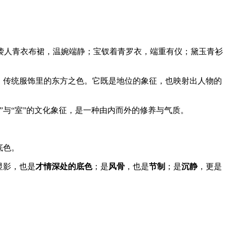
袭人青衣布裙，温婉端静；宝钗着青罗衣，端重有仪；黛玉青衫
》传统服饰里的东方之色。它既是地位的象征，也映射出人物的
与“室”的文化象征，是一种由内而外的修养与气质。
底色。
显影，也是
才情深处的底色
；是
风骨
，也是
节制
；是
沉静
，更是