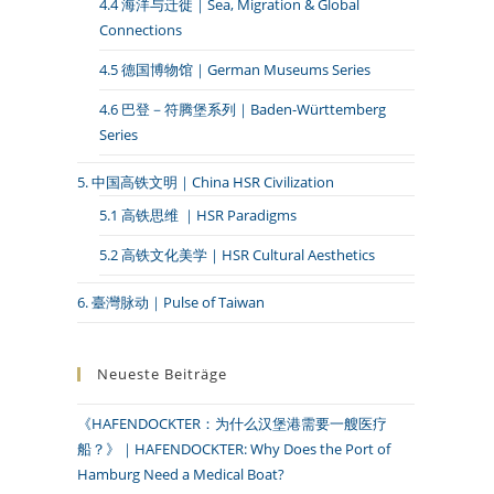
4.4 海洋与迁徙｜Sea, Migration & Global
Connections
4.5 德国博物馆｜German Museums Series
4.6 巴登－符腾堡系列｜Baden-Württemberg
Series
5. 中国高铁文明｜China HSR Civilization
5.1 高铁思维 ｜HSR Paradigms
5.2 高铁文化美学｜HSR Cultural Aesthetics
6. 臺灣脉动｜Pulse of Taiwan
Neueste Beiträge
《HAFENDOCKTER：为什么汉堡港需要一艘医疗
船？》｜HAFENDOCKTER: Why Does the Port of
Hamburg Need a Medical Boat?