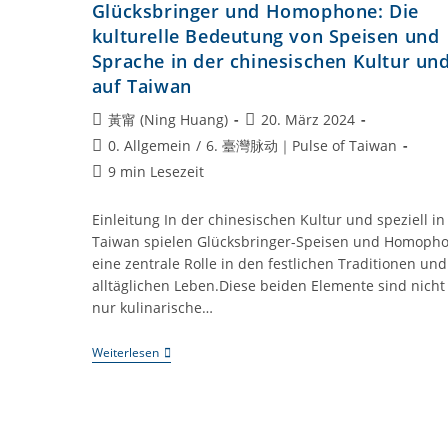
Glücksbringer und Homophone: Die
kulturelle Bedeutung von Speisen und
Sprache in der chinesischen Kultur un
auf Taiwan
Beitrags-
Beitrag
黃甯 (Ning Huang)
20. März 2024
Autor:
veröffentlicht:
Beitrags-
0. Allgemein
/
6. 臺灣脉动｜Pulse of Taiwan
Kategorie:
Lesedauer:
9 min Lesezeit
Einleitung In der chinesischen Kultur und speziell in
Taiwan spielen Glücksbringer-Speisen und Homoph
eine zentrale Rolle in den festlichen Traditionen und
alltäglichen Leben.Diese beiden Elemente sind nicht
nur kulinarische…
Glücksbringer
Weiterlesen
Und
Homophone:
Die
Kulturelle
Bedeutung