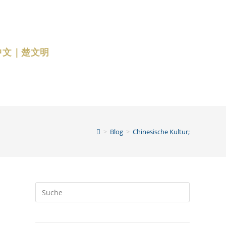
中文｜楚文明
>
Blog
>
Chinesische Kultur;