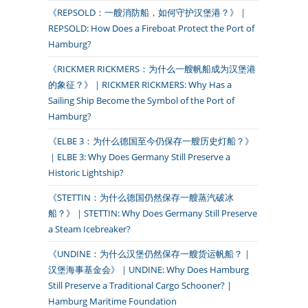
《REPSOLD：一艘消防船，如何守护汉堡港？》｜
REPSOLD: How Does a Fireboat Protect the Port of
Hamburg?
《RICKMER RICKMERS：为什么一艘帆船成为汉堡港
的象征？》｜RICKMER RICKMERS: Why Has a
Sailing Ship Become the Symbol of the Port of
Hamburg?
《ELBE 3：为什么德国至今仍保存一艘历史灯船？》
｜ELBE 3: Why Does Germany Still Preserve a
Historic Lightship?
《STETTIN：为什么德国仍然保存一艘蒸汽破冰
船？》｜STETTIN: Why Does Germany Still Preserve
a Steam Icebreaker?
《UNDINE：为什么汉堡仍然保存一艘货运帆船？｜
汉堡海事基金会》｜UNDINE: Why Does Hamburg
Still Preserve a Traditional Cargo Schooner? |
Hamburg Maritime Foundation