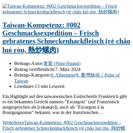
Taiwan-Kompetenz: #002
Geschmacksexpedition – Frisch
gebratenes Schneckenhackfleisch (rè chǎo
luó ròu, 熱炒螺肉)
Beitrags-Autor:
黃甯 (Ning Huang)
Beitrag veröffentlicht:
7. März 2024
Beitrags-Kategorie:
0. Allgemein
/
9. 臺灣脉动｜Pulse of
Taiwan
Lesedauer:
13 min Lesezeit
Ein Highlight auf den taiwanesischen EsstischenIn Frankreich gibt
es ein bekanntes Gericht namens "Escargots" (auf Französisch
ausgesprochen als [ɛskaʁɡo]), auch als "Escargots à la
Bourguignonne" bekannt, was in der französischen…
Weiterlesen
Taiwan-Kompetenz: #002 Geschmacksexpedition –
Frisch gebratenes Schneckenhackfleisch (rè chǎo luó ròu, 熱炒螺