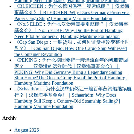
Hamburg Need Tugboats? | Hamburg Maritime Foundation
《BLEICHEN：为什么德国保存一艘运纸船？｜汉堡海
事基金会》｜BLEICHEN: Why Does Germany Preserve a
Paper Cargo Ship? | Hamburg Maritime Foundation
《No.5 ELBE：为什么汉堡港需要引航船？｜汉堡海事
基金会》｜No. 5 ELBE: Why Did the Port of Hamburg
Need Pilot Schooners? | Hamburg Maritime Foundation
《Cap San Diego：一艘货船，如何见证货柜改变整个世
界？》｜Cap San Diego: How One Cargo Ship Witnessed
the Container Revolution
《PEKING：为什么德国要把一艘漂流百年的帆船带回
家？——汉堡港的远洋时代｜汉堡海事基金会》｜
PEKING: Why Did Germany Bring a Legendary Sailing
Ship Home?The Ocean-Going Era of the Port of Hamburg |
Hamburg Maritime Foundation
《Schaarhörn：为什么汉堡仍然让一艘百年蒸汽船继续航
行？｜汉堡海事基金会》｜Schaarhörn: Why Does
Hamburg Still Keep a Century-Old Steamship Sailing? |
Hamburg Maritime Foundation
Archiv
August 2026