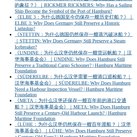
的象征？》｜RICKMER RICKMERS: Why Has a Sailing
Ship Become the Symbol of the Port of Hamburg?
《ELBE 3：为什么德国至今仍保存一艘历史灯船？》｜
ELBE 3: Why Does Germany Still Preserve a Historic
Lightship?
《STETTIN：为什么德国仍然保存一艘蒸汽破冰船？》
｜STETTIN: Why Does Germany Still Preserve a Steam
Icebreaker?
《UNDINE：为什么汉堡仍然保存一艘货运帆船？｜汉
堡海事基金会》｜UNDINE: Why Does Hamburg Still
Preserve a Traditional Cargo Schooner? | Hamburg Maritime
Foundation
《SÜDERELBE：为什么汉堡需要一艘港口巡检船？｜
汉堡海事基金会》｜SÜDERELBE: Why Does Hamburg
Need a Harbour Inspection Vessel? | Hamburg Maritime
Foundation
《META：为什么汉堡还保存一艘百年前的港口交通
船？｜汉堡海事基金会》｜META: Why Does Hamburg
Still Preserve a Century-Old Harbour Launch? | Hamburg
Maritime Foundation
《LÜHE：为什么汉堡仍然保存一艘百年渡船？｜汉堡
海事基金会》｜LÜHE: Why Does Hamburg Still Preserve
a Century-Old Ferry? | Hamburg Maritime Foundation