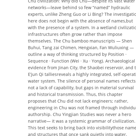
Chu civilization: Why did Chu—despite its vast water
networks—leave behind so few “named” hydraulic
experts, unlike Zheng Guo or Li Bing? The investigati
here does not begin with the absence of names,but
with the presence of a system. In a wetland civilizati
infrastructures often grow rather than impose
themselves. The Chu bamboo manuscripts — Shen
Buhui, Tang zai Chimen, Hengxian, Fan Wuliuxing —
outline a way of thinking structured by Position ·
Sequence · Function (Wei · Xu · Yong). Archaeological
evidence from Jinan City, the Shaobei reservoir, and 
E’jun Qi talliesreveals a highly integrated, self-operat
water system. The silence of personal names reflects
not a lack of capability, but gaps in material survival
and historical transmission. Thus, this chapter
proposes that Chu did not lack engineers; rather,
engineering in Chu was not framed through individu
authorship. Chu Yingjian Studies was never a hero
narrative— it was a systemic grammar of civilization.
This text seeks to bring back into visibilitythose nam
and structures that once sank quietly into water,