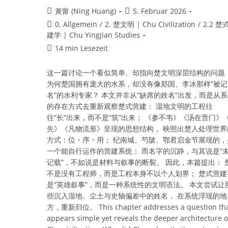
Beitrags-
Beitrag
黃甯 (Ning Huang)
5. Februar 2026
Autor:
veröffentlicht:
Beitrags-
0. Allgemein
/
2. 楚文明 | Chu Civilization
/
2.2 楚
Kategorie:
建学 | Chu Yingjian Studies
Lesedauer:
14 min Lesezeit
这一篇讨论一个看似简单、却指向楚文明深层结构的问题
为何楚国拥有庞大的水系，却没有像郑国、李冰那样“被记
名”的水利专家？ 本文并非从“缺席的姓名”出发，而是从
的存在方式去重新观察楚式营建： 湿地文明的工程往
往“长”出来，而不是“筑”出来； 《参不韦》《汤在啻门》
先》《凡物流形》呈现的思想结构， 映照出楚人处理世界
方式：位・序・用； 纪南城、芍陂、鄂君启金节展现的，
一个能自行运作的营建系统； 而名字的沉静，与其说是“
记载”，不如说是材料与叙事的断裂。 因此，本篇提出： 
不是没有工程师，而是工程本身不以个人划界； 楚式营建
是“英雄叙事”，而是一种系统性的文明语法。 本文尝试让
些沉入湿地、尘土与史轴偏差中的姓名， 在系统浮现的地
方，重新归位。 This chapter addresses a question th
appears simple yet reveals the deeper architecture o