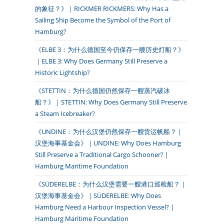
的象征？》｜RICKMER RICKMERS: Why Has a
Sailing Ship Become the Symbol of the Port of
Hamburg?
《ELBE 3：为什么德国至今仍保存一艘历史灯船？》
｜ELBE 3: Why Does Germany Still Preserve a
Historic Lightship?
《STETTIN：为什么德国仍然保存一艘蒸汽破冰
船？》｜STETTIN: Why Does Germany Still Preserve
a Steam Icebreaker?
《UNDINE：为什么汉堡仍然保存一艘货运帆船？｜
汉堡海事基金会》｜UNDINE: Why Does Hamburg
Still Preserve a Traditional Cargo Schooner? |
Hamburg Maritime Foundation
《SÜDERELBE：为什么汉堡需要一艘港口巡检船？｜
汉堡海事基金会》｜SÜDERELBE: Why Does
Hamburg Need a Harbour Inspection Vessel? |
Hamburg Maritime Foundation