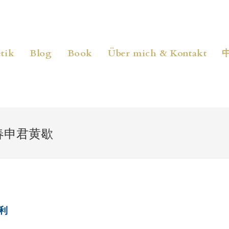
tik
Blog
Book
Über mich & Kontakt
春申君黄歇
利