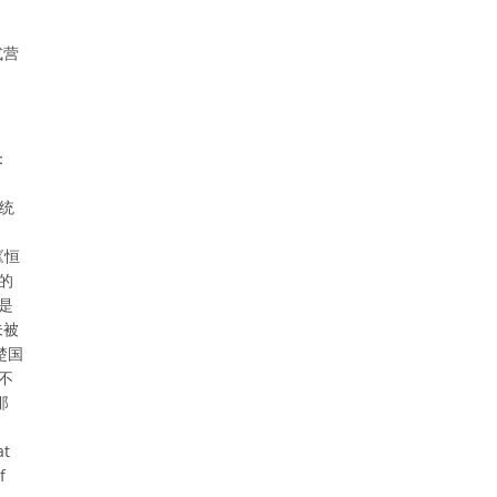
式营
：
系统
《恒
的
是
未被
楚国
不
那
at
f