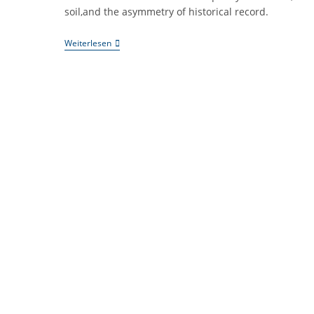
soil,and the asymmetry of historical record.
《楚
Weiterlesen
式
营
建
学
之
二
｜
楚
国
为
何
没
有
著
名
的
水
利
工
程
专
家》