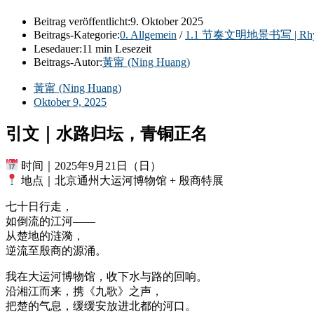
Beitrag veröffentlicht:
9. Oktober 2025
Beitrags-Kategorie:
0. Allgemein
/
1.1 节奏文明地景书写 | Rhythm
Lesedauer:
11 min Lesezeit
Beitrags-Autor:
黃甯 (Ning Huang)
黃甯 (Ning Huang)
Oktober 9, 2025
引文｜水路归坛，青铜正名
时间｜2025年9月21日（日）
地点｜北京通州大运河博物馆 + 殷商特展
七十日行走，
如倒流的江河——
从楚地的涟漪，
逆流至殷商的源涌。
我在大运河博物馆，收下水与路的回响。
沿湘江而来，携《九歌》之声，
把楚的气息，缓缓安放进北都的河口。