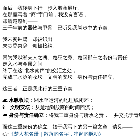
而后，我转身下行，步入殷商展厅。
在那座写着 “商”字门前，我没有言语，
却清楚感到——
三千年前的器物与甲骨，已听见我脚步中的节奏。
我未奏钟磬，却被识出；
未焚香祭辞，却被接纳。
因为我以湘夫人之魂、楚巫之身、楚国郡主之名份与责任，
走入水与金属之间，
终于在这“北水南声”的交汇之处，
完成了水脉的收坛，文明的安坛，身份与责任确立。
这三者，正是我此行的三重节奏：
🌊
水脉收坛
：湘水至运河的地理线闭环；
🕯
文明安坛
：从楚地到殷商的时间回流；
👑
身份与责任确立
：将我三重身份与所承之责，一并交托于青
而这三重身份的确立，始于我写下的另一篇文章，请见——
👉
《楚人花名册｜散落的名字，串起的脉动》