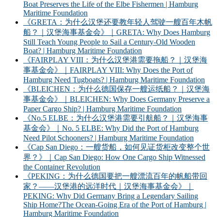
Boat Preserves the Life of the Elbe Fishermen | Hamburg
Maritime Foundation
《GRETA：为什么汉堡还要教年轻人驾驶一艘百年木帆
船？｜汉堡海事基金会》｜GRETA: Why Does Hamburg
Still Teach Young People to Sail a Century-Old Wooden
Boat? | Hamburg Maritime Foundation
《FAIRPLAY VIII：为什么汉堡港需要拖船？｜汉堡海
事基金会》｜FAIRPLAY VIII: Why Does the Port of
Hamburg Need Tugboats? | Hamburg Maritime Foundation
《BLEICHEN：为什么德国保存一艘运纸船？｜汉堡海
事基金会》｜BLEICHEN: Why Does Germany Preserve a
Paper Cargo Ship? | Hamburg Maritime Foundation
《No.5 ELBE：为什么汉堡港需要引航船？｜汉堡海事
基金会》｜No. 5 ELBE: Why Did the Port of Hamburg
Need Pilot Schooners? | Hamburg Maritime Foundation
《Cap San Diego：一艘货船，如何见证货柜改变整个世
界？》｜Cap San Diego: How One Cargo Ship Witnessed
the Container Revolution
《PEKING：为什么德国要把一艘漂流百年的帆船带回
家？——汉堡港的远洋时代｜汉堡海事基金会》｜
PEKING: Why Did Germany Bring a Legendary Sailing
Ship Home?The Ocean-Going Era of the Port of Hamburg |
Hamburg Maritime Foundation