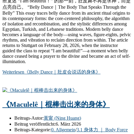
班复述 “I am beautiful！” 的那一刻，肚皮舞不再是求神，而是
点亮自己。 “Belly Dance｜The Body That Speaks Through the
Belly” This essay traces belly dance from its ancient ritual origins to
its contemporary forms: the core-centered philosophy, the algorithm
of isolation and recombination, and the stylistic differences among
Egyptian, Turkish, and Lebanese traditions. Modern belly dance
becomes a language of the body—using waves, figure-eights, pelvic
rhythms, and vibration to reclaim direction from within. The article
returns to Stuttgart on February 28, 2026, when the instructor
guided the class to repeat “I am beautiful!”—a moment when belly
dance ceased being a prayer to the divine and became an act of self-
illumination.
Weiterlesen
《Belly Dance｜肚皮会说话的身体》
《Maculelê｜棍棒击出来的身体》
Beitrags-Autor:
黃甯 (Ning Huang)
Beitrag veröffentlicht:
6. März 2026
Beitrags-Kategorie:
0. Allgemein
/
3.1 身体力 ｜ Body Force