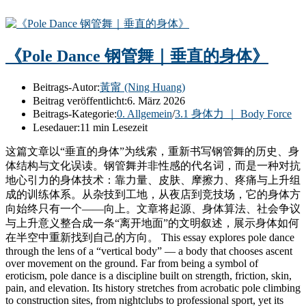
《Pole Dance 钢管舞｜垂直的身体》
Beitrags-Autor:
黃甯 (Ning Huang)
Beitrag veröffentlicht:
6. März 2026
Beitrags-Kategorie:
0. Allgemein
/
3.1 身体力 ｜ Body Force
Lesedauer:
11 min Lesezeit
这篇文章以“垂直的身体”为线索，重新书写钢管舞的历史、身
体结构与文化误读。钢管舞并非性感的代名词，而是一种对抗
地心引力的身体技术：靠力量、皮肤、摩擦力、疼痛与上升组
成的训练体系。从杂技到工地，从夜店到竞技场，它的身体方
向始终只有一个——向上。文章将起源、身体算法、社会争议
与上升意义整合成一条“离开地面”的文明叙述，展示身体如何
在半空中重新找到自己的方向。 This essay explores pole dance
through the lens of a “vertical body” — a body that chooses ascent
over movement on the ground. Far from being a symbol of
eroticism, pole dance is a discipline built on strength, friction, skin,
pain, and elevation. Its history stretches from acrobatic pole climbing
to construction sites, from nightclubs to professional sport, yet its