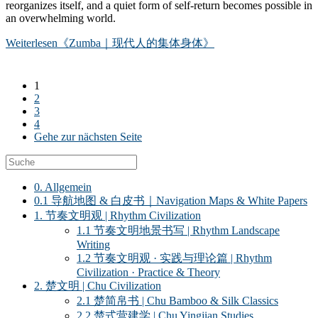
reorganizes itself, and a quiet form of self-return becomes possible in
an overwhelming world.
Weiterlesen
《Zumba｜现代人的集体身体》
1
2
3
4
Gehe zur nächsten Seite
0. Allgemein
0.1 导航地图 & 白皮书｜Navigation Maps & White Papers
1. 节奏文明观 | Rhythm Civilization
1.1 节奏文明地景书写 | Rhythm Landscape
Writing
1.2 节奏文明观 · 实践与理论篇 | Rhythm
Civilization · Practice & Theory
2. 楚文明 | Chu Civilization
2.1 楚简帛书 | Chu Bamboo & Silk Classics
2.2 楚式营建学 | Chu Yingjian Studies