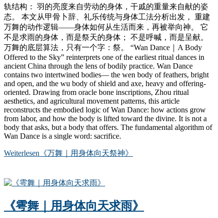
轨结构： 羽的亮度来自劳动的身体，干戚的重量来自献的姿
态。 本文从甲骨卜辞、礼乐传统与身体工法分析出发， 重建
万舞的动作逻辑——身体如何从生活而来，再被举向神。 它
不是求雨的身体，而是祭天的身体； 不是呼喊，而是呈献。
万舞的底层算法，只有一个字：祭。 “Wan Dance｜A Body
Offered to the Sky” reinterprets one of the earliest ritual dances in
ancient China through the lens of bodily practice. Wan Dance
contains two intertwined bodies— the wen body of feathers, bright
and open, and the wu body of shield and axe, heavy and offering-
oriented. Drawing from oracle bone inscriptions, Zhou ritual
aesthetics, and agricultural movement patterns, this article
reconstructs the embodied logic of Wan Dance: how actions grow
from labor, and how the body is lifted toward the divine. It is not a
body that asks, but a body that offers. The fundamental algorithm of
Wan Dance is a single word: sacrifice.
Weiterlesen
《万舞｜用身体向天祭神》
《雩舞｜用身体向天求雨》