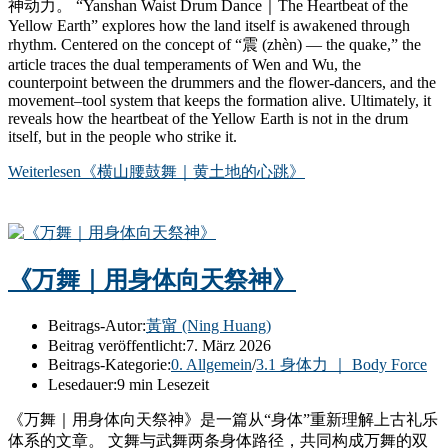
神动力。 “Yanshan Waist Drum Dance｜The Heartbeat of the
Yellow Earth” explores how the land itself is awakened through
rhythm. Centered on the concept of “震 (zhèn) — the quake,” the
article traces the dual temperaments of Wen and Wu, the
counterpoint between the drummers and the flower-dancers, and the
movement–tool system that keeps the formation alive. Ultimately, it
reveals how the heartbeat of the Yellow Earth is not in the drum
itself, but in the people who strike it.
Weiterlesen
《横山腰鼓舞｜黄土地的心跳》
《万舞｜用身体向天祭神》
Beitrags-Autor:
黃甯 (Ning Huang)
Beitrag veröffentlicht:
7. März 2026
Beitrags-Kategorie:
0. Allgemein
/
3.1 身体力 ｜ Body Force
Lesedauer:
9 min Lesezeit
《万舞｜用身体向天祭神》是一篇从“身体”重新理解上古礼乐
体系的文章。 文舞与武舞两条身体路径，共同构成万舞的双