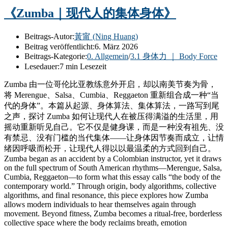
《Zumba｜现代人的集体身体》
Beitrags-Autor:
黃甯 (Ning Huang)
Beitrag veröffentlicht:
6. März 2026
Beitrags-Kategorie:
0. Allgemein
/
3.1 身体力 ｜ Body Force
Lesedauer:
7 min Lesezeit
Zumba 由一位哥伦比亚教练意外开启，却以南美节奏为骨，
将 Merengue、Salsa、Cumbia、Reggaeton 重新组合成一种“当
代的身体”。本篇从起源、身体算法、集体算法，一路写到尾
之声，探讨 Zumba 如何让现代人在被压得满溢的生活里，用
摇动重新听见自己。它不仅是健身课，而是一种没有祖先、没
有禁忌、没有门槛的当代集体——让身体因节奏而成立，让情
绪因呼吸而松开，让现代人得以以最温柔的方式回到自己。
Zumba began as an accident by a Colombian instructor, yet it draws
on the full spectrum of South American rhythms—Merengue, Salsa,
Cumbia, Reggaeton—to form what this essay calls “the body of the
contemporary world.” Through origin, body algorithms, collective
algorithms, and final resonance, this piece explores how Zumba
allows modern individuals to hear themselves again through
movement. Beyond fitness, Zumba becomes a ritual-free, borderless
collective space where the body reclaims breath, emotion