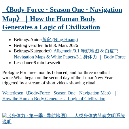
《Body-Force · Season One · Navigation
Map》｜How the Human Body
Generates a Logic of Civilization
Beitrags-Autor:
黃甯 (Ning Huang)
Beitrag veröffentlicht:
8. März 2026
Beitrags-Kategorie:
0. Allgemein
/
0.1 导航地图 & 白皮书｜
Navigation Maps & White Papers
/
3.1 身体力 ｜ Body Force
Lesedauer:
8 min Lesezeit
Prologue For three months I danced, and for three months I
wrote.What began on the second day of the Lunar New Year—
triggered by a stream of short videos showing ritual…
Weiterlesen
《Body-Force · Season One · Navigation Map》｜
How the Human Body Generates a Logic of Civilization