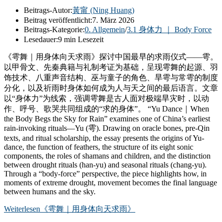
Beitrags-Autor:
黃甯 (Ning Huang)
Beitrag veröffentlicht:
7. März 2026
Beitrags-Kategorie:
0. Allgemein
/
3.1 身体力 ｜ Body Force
Lesedauer:
9 min Lesezeit
《雩舞｜用身体向天求雨》探讨中国最早的求雨仪式——雩。
以甲骨文、先秦典籍与礼制考证为基础，呈现雩舞的起源、羽
饰技术、八重声音结构、巫与童子的角色、旱雩与常雩的制度
分化，以及祈雨时身体如何成为人与天之间的最后语言。文章
以“身体力”为线索，强调雩舞是古人面对极端旱灾时，以动
作、呼号、歌哭共同组成的“求的身体”。 “Yu Dance｜When
the Body Begs the Sky for Rain” examines one of China’s earliest
rain-invoking rituals—Yu (雩). Drawing on oracle bones, pre-Qin
texts, and ritual scholarship, the essay presents the origins of Yu-
dance, the function of feathers, the structure of its eight sonic
components, the roles of shamans and children, and the distinction
between drought rituals (han-yu) and seasonal rituals (chang-yu).
Through a “body-force” perspective, the piece highlights how, in
moments of extreme drought, movement becomes the final language
between humans and the sky.
Weiterlesen
《雩舞｜用身体向天求雨》