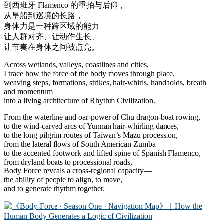
到西班牙 Flamenco 的重拍与后仰，
从旱船到巡境的长路，
身体力是一种跨区域的能力——
让人群对齐、让动作生长、
让节奏在身体之间被点亮。
Across wetlands, valleys, coastlines and cities,
I trace how the force of the body moves through place,
weaving steps, formations, strikes, hair-whirls, handholds, breath
and momentum
into a living architecture of Rhythm Civilization.
From the waterline and oar-power of Chu dragon-boat rowing,
to the wind-carved arcs of Yunnan hair-whirling dances,
to the long pilgrim routes of Taiwan’s Mazu procession,
from the lateral flows of South American Zumba
to the accented footwork and lifted spine of Spanish Flamenco,
from dryland boats to processional roads,
Body Force reveals a cross-regional capacity—
the ability of people to align, to move,
and to generate rhythm together.