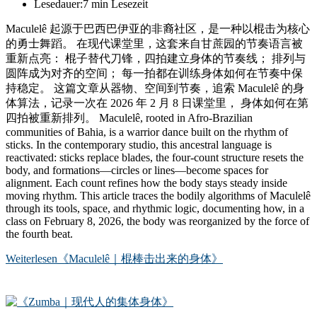
Lesedauer:
7 min Lesezeit
Maculelê 起源于巴西巴伊亚的非裔社区，是一种以棍击为核心
的勇士舞蹈。 在现代课堂里，这套来自甘蔗园的节奏语言被
重新点亮： 棍子替代刀锋，四拍建立身体的节奏线； 排列与
圆阵成为对齐的空间； 每一拍都在训练身体如何在节奏中保
持稳定。 这篇文章从器物、空间到节奏，追索 Maculelê 的身
体算法，记录一次在 2026 年 2 月 8 日课堂里， 身体如何在第
四拍被重新排列。 Maculelê, rooted in Afro-Brazilian
communities of Bahia, is a warrior dance built on the rhythm of
sticks. In the contemporary studio, this ancestral language is
reactivated: sticks replace blades, the four-count structure resets the
body, and formations—circles or lines—become spaces for
alignment. Each count refines how the body stays steady inside
moving rhythm. This article traces the bodily algorithms of Maculelê
through its tools, space, and rhythmic logic, documenting how, in a
class on February 8, 2026, the body was reorganized by the force of
the fourth beat.
Weiterlesen
《Maculelê｜棍棒击出来的身体》