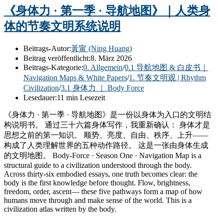
《身体力 · 第一季 · 导航地图》｜人类身
体的节奏文明系统说明
Beitrags-Autor:
黃甯 (Ning Huang)
Beitrag veröffentlicht:
8. März 2026
Beitrags-Kategorie:
0. Allgemein
/
0.1 导航地图 & 白皮书｜
Navigation Maps & White Papers
/
1. 节奏文明观 | Rhythm
Civilization
/
3.1 身体力 ｜ Body Force
Lesedauer:
11 min Lesezeit
《身体力 · 第一季 · 导航地图》是一份以身体为入口的文明结
构说明书。 通过三十六篇身体写作，我重新确认： 身体才是
思想之前的第一知识。 顺势、亮度、自由、秩序、上升——
构成了人类理解世界的五种动作路径。 这是一张由身体生成
的文明地图。 Body-Force · Season One · Navigation Map is a
structural guide to a civilization understood through the body.
Across thirty-six embodied essays, one truth becomes clear: the
body is the first knowledge before thought. Flow, brightness,
freedom, order, ascent— these five pathways form a map of how
humans move through and make sense of the world. This is a
civilization atlas written by the body.