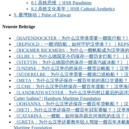
8.1 高铁思维 ｜HSR Paradigms
8.2 高铁文化美学｜HSR Cultural Aesthetics
9. 臺灣脉动｜Pulse of Taiwan
Neueste Beiträge
《HAFENDOCKTER：为什么汉堡港需要一艘医疗船？》｜HAFENDOCKT
《REPSOLD：一艘消防船，如何守护汉堡港？》｜REPSOLD: How Does
《RICKMER RICKMERS：为什么一艘帆船成为汉堡港的象征？》｜RICKMER
《ELBE 3：为什么德国至今仍保存一艘历史灯船？》｜ELBE 3: Why Does
《STETTIN：为什么德国仍然保存一艘蒸汽破冰船？》｜STETTIN: Why D
《UNDINE：为什么汉堡仍然保存一艘货运帆船？｜汉堡海事基金会》｜UNDINE: Wh
《SÜDERELBE：为什么汉堡需要一艘港口巡检船？｜汉堡海事基金会》｜SÜDERE
《META：为什么汉堡还保存一艘百年前的港口交通船？｜汉堡海事基金会》｜META: 
《LÜHE：为什么汉堡仍然保存一艘百年渡船？｜汉堡海事基金会》｜LÜHE: Why D
《LANDRATH KÜSTER：为什么汉堡仍然让最后的远洋渔船继续出海？｜汉堡
Cutter Sailing? | Hamburg Maritime Foundation
《JOHANNA：为什么汉堡还保存一艘百年货帆船？｜汉堡海事基金会》｜JOHANNA: 
《HETI：为什么汉堡还保存一艘百年冠军赛艇？｜汉堡海事基金会》｜HETI: Why D
《CATARINA：一艘船，如何保存易北河渔民的生活？｜汉堡海事基金会》｜CATARIN
《GRETA：为什么汉堡还要教年轻人驾驶一艘百年木帆船？｜汉堡海事基金会》｜GRET
Maritime Foundation