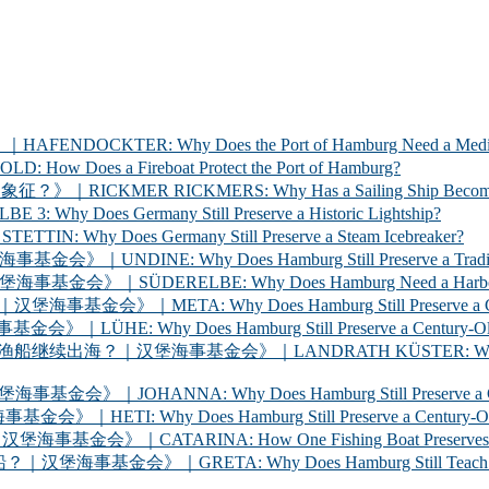
ER: Why Does the Port of Hamburg Need a Medica
 a Fireboat Protect the Port of Hamburg?
 RICKMERS: Why Has a Sailing Ship Become the Sym
 Germany Still Preserve a Historic Lightship?
oes Germany Still Preserve a Steam Icebreaker?
y Does Hamburg Still Preserve a Traditional Cargo
LBE: Why Does Hamburg Need a Harbour Inspection 
Why Does Hamburg Still Preserve a Century-Old Ha
oes Hamburg Still Preserve a Century-Old Ferry? 
海事基金会》｜LANDRATH KÜSTER: Why Does Hamburg Stil
Why Does Hamburg Still Preserve a Century-Old Car
oes Hamburg Still Preserve a Century-Old Racing Y
A: How One Fishing Boat Preserves the Life of the
A: Why Does Hamburg Still Teach Young People to