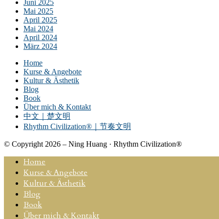
Juni 2025
Mai 2025
April 2025
Mai 2024
April 2024
März 2024
Home
Kurse & Angebote
Kultur & Ästhetik
Blog
Book
Über mich & Kontakt
中文｜楚文明
Rhythm Civilization®｜节奏文明
© Copyright 2026 – Ning Huang · Rhythm Civilization®
Home
Kurse & Angebote
Kultur & Ästhetik
Blog
Book
Über mich & Kontakt