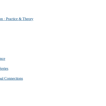
 Practice & Theory
nce
eries
 Connections