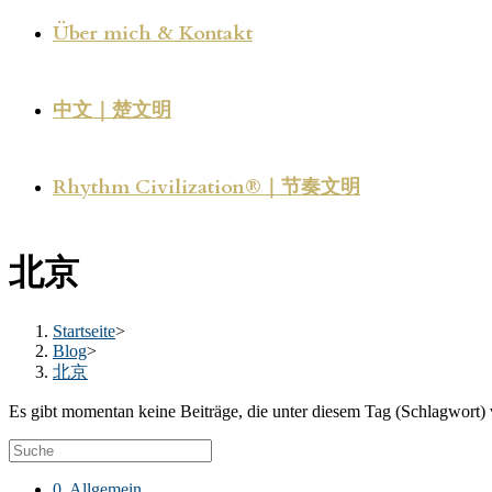
Über mich & Kontakt
中文｜楚文明
Rhythm Civilization®｜节奏文明
北京
Startseite
>
Blog
>
北京
Es gibt momentan keine Beiträge, die unter diesem Tag (Schlagwort) 
0. Allgemein