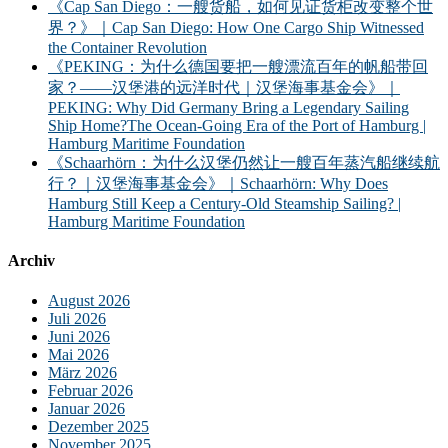
《Cap San Diego：一艘货船，如何见证货柜改变整个世
界？》｜Cap San Diego: How One Cargo Ship Witnessed
the Container Revolution
《PEKING：为什么德国要把一艘漂流百年的帆船带回
家？——汉堡港的远洋时代｜汉堡海事基金会》｜
PEKING: Why Did Germany Bring a Legendary Sailing
Ship Home?The Ocean-Going Era of the Port of Hamburg |
Hamburg Maritime Foundation
《Schaarhörn：为什么汉堡仍然让一艘百年蒸汽船继续航
行？｜汉堡海事基金会》｜Schaarhörn: Why Does
Hamburg Still Keep a Century-Old Steamship Sailing? |
Hamburg Maritime Foundation
Archiv
August 2026
Juli 2026
Juni 2026
Mai 2026
März 2026
Februar 2026
Januar 2026
Dezember 2025
November 2025