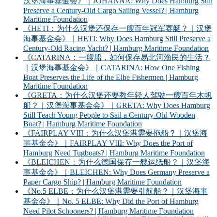
汉堡海事基金会》｜JOHANNA: Why Does Hamburg Still
Preserve a Century-Old Cargo Sailing Vessel? | Hamburg
Maritime Foundation
《HETI：为什么汉堡还保存一艘百年冠军赛艇？｜汉堡
海事基金会》｜HETI: Why Does Hamburg Still Preserve a
Century-Old Racing Yacht? | Hamburg Maritime Foundation
《CATARINA：一艘船，如何保存易北河渔民的生活？
｜汉堡海事基金会》｜CATARINA: How One Fishing
Boat Preserves the Life of the Elbe Fishermen | Hamburg
Maritime Foundation
《GRETA：为什么汉堡还要教年轻人驾驶一艘百年木帆
船？｜汉堡海事基金会》｜GRETA: Why Does Hamburg
Still Teach Young People to Sail a Century-Old Wooden
Boat? | Hamburg Maritime Foundation
《FAIRPLAY VIII：为什么汉堡港需要拖船？｜汉堡海
事基金会》｜FAIRPLAY VIII: Why Does the Port of
Hamburg Need Tugboats? | Hamburg Maritime Foundation
《BLEICHEN：为什么德国保存一艘运纸船？｜汉堡海
事基金会》｜BLEICHEN: Why Does Germany Preserve a
Paper Cargo Ship? | Hamburg Maritime Foundation
《No.5 ELBE：为什么汉堡港需要引航船？｜汉堡海事
基金会》｜No. 5 ELBE: Why Did the Port of Hamburg
Need Pilot Schooners? | Hamburg Maritime Foundation