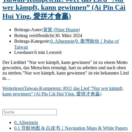
wer kämpft, kann gewinnen” (Aì Pīn Cái
Huì Yíng, 愛拼才會贏)
Beitrags-Autor:
黃甯 (Ning Huang)
Beitrag veröffentlicht:
30. März 2024
Beitrags-Kategorie:
0. Allgemein
/
9. 臺灣脉动｜Pulse of
Taiwan
Lesedauer:
6 min Lesezeit
Der Liedtitel "Nur wer kämpft, kann gewinnen" ist zu einem Motto
geworden, das Menschen ermutigt, hart zu arbeiten und nach oben
zu streben."Nur wer kämpft, kann gewinnen" ist ein bekanntes Lied
in…
Weiterlesen
Taiwan-Kompetenz: #011 das Lied “Nur wer kämpft,
kann gewinnen” (Aì Pīn Cái Huì Yíng, 愛拼才會贏)
0. Allgemein
0.1 导航地图 & 白皮书｜Navigation Maps & White Papers