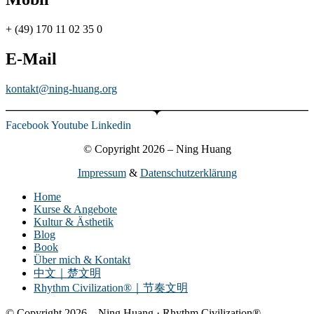
+ (49) 170 11 02 35 0
E-Mail
kontakt@ning-huang.org
Facebook
Youtube
Linkedin
© Copyright 2026 – Ning Huang
Impressum
&
Datenschutzerklärung
Home
Kurse & Angebote
Kultur & Ästhetik
Blog
Book
Über mich & Kontakt
中文｜楚文明
Rhythm Civilization®｜节奏文明
© Copyright 2026 – Ning Huang · Rhythm Civilization®